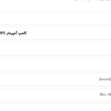
کلمپ آمپرمتر AC / DC True-RMS
)