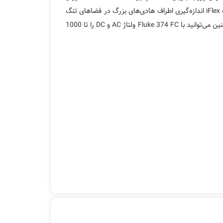
اندازه‌گیری کنید. طراحی انعطاف‌پذیر و قطر بزرگ پروب iFlex اندازه‌گیری اطراف هادی‌های بزرگ در فضاهای تنگ
یا دسترسی به سیم‌های متراکم را آسان‌تر می‌کند. همچنین می‌توانید با Fluke 374 FC ولتاژ AC و DC را تا 1000