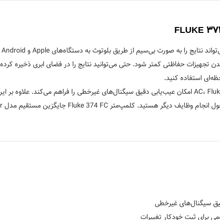
FC
ن تجهیزات حفاظتی کمتر شود. حتی می‌توانید نتایج را در فضای ابری ذخیره کرده 
با اندازه‌گیری‌های True-RMS برای ولتاژ و جریان AC، Fluke 374 FC امکان عیب‌یابی دقیق سیگنال‌های غیرخطی را 
ر Fluke 374 FC جایگزین مستقیم مدل Fluke 374 Clamp Meter است.
ی برای ثبت خودکار تغییرات