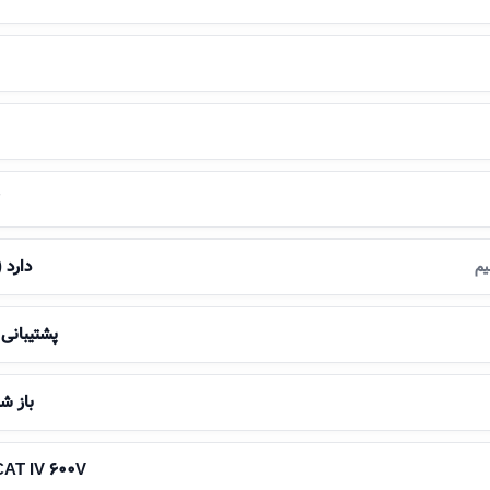
دارد (Fluke Connect
یم
پشتیبانی از iFlex (اخ
باز شدن تا 
 CAT IV 600V