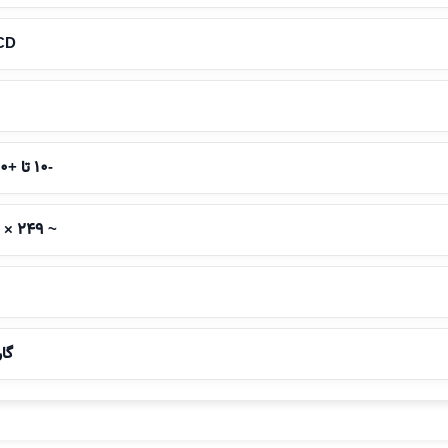
LCD با نور
-10 تا +50 درجه سانتی‌گراد
~ 249 × 85 × 45 میلی‌متر
گار