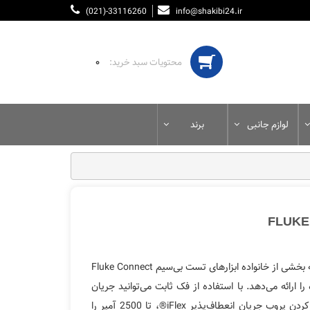
(021)-33116260
info@shakibi24.ir
۰
لوازم جانبی
برند
که بخشی از خانواده ابزارهای تست بی‌سیم Fluke Connect
را ارائه می‌دهد. با استفاده از فک ثابت می‌توانید جریان
AC و DC را تا 600 آمپر اندازه‌گیری کنید یا با اضافه کردن پروب جریان انعطاف‌پذیر iFlex®، تا 2500 آمپر را