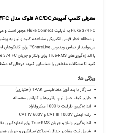
معرفی کلمپ آمپرمترAC/DC فلوک مدل FLUKE 374FC
از منطقه خطر قوس الکتریکی مشاهده کنید و نیاز به پوشید
می‌توانید از تماس ویدیویی ShareLive™ برای گفتگوهای لحظه‌ای استفاده کنید.
کنید تا مشکلات مقطعی را شناسایی کنید، درحالی‌که مشغول انجام وظایف دیگر هستید. کلمپ‌مت
ویژگی ها:
سازگار با بند آویز مغناطیسی TPAK (اختیاری)
دارای کیف حمل نرم، باتری‌ها و گارانتی سه‌ساله
اندازه‌گیری ظرفیت تا 1000 میکروفاراد
رتبه ایمنی CAT III 1000V و CAT IV 600V
اندازه‌گیری ولتاژ و جریان True-RMS برای اندازه‌گیری دقیق سیگنال‌های غیرخطی
شامل ثبت مقادیر حداقل/حداکثر/میانگین و جریان هجوم