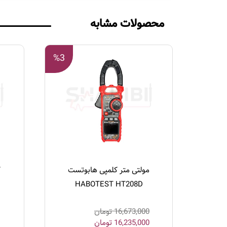
محصولات مشابه
%3
مولتی متر کلمپی هابوتست
HABOTEST HT208D
16,673,000
تومان
16,235,000
تومان