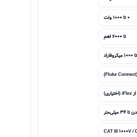
0 تا 1000 ولت
تا 6000 اهم
تا 1000 میکروفاراد
)
تیاری)
34 میلی‌متر
CAT III 1000V /