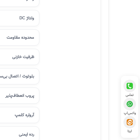
ولتاژ DC
محدوده مقاومت
ظرفیت خازنی
بلوتوث / اتصال بی‌س
تماس
پروب انعطاف‌پذیر
واتس‌اپ
آرواره کلمپ
ایتا
رده ایمنی