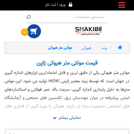
ورود | ثبت نام
۰
برند
هیوکی
مولتی متر هیوکی
قیمت مولتی متر هیوکی ژاپن
مولتی متر هیوکی یکی از دقیق ترین و قابل اعتمادترین ابزارهای اندازه گیری
در جهان است که توسط برند معتبر ژاپنی HIOKI تولید می شود. این مولتی
مترها به دلیل پایداری اندازه گیری، سرعت بالا، عمر طولانی و استانداردهای
ایمنی پیشرفته در میان مهندسان برق، تکنسین های صنعتی و آزمایشگاه
های تخصصی محبوبیت ویژه ای دارند. هیوکی با بهره گیری از فناوری های
نوین، امکان سنجش پارامترهایی مانند ولتاژ، جریان، مقاومت، ظرفیت
خازنی، فرکانس و تست پیوستگی را با بالاترین دقت فراهم می کند. کیفیت
ساخت ممتاز، طراحی ارگونومیک و نمایشگرهای بسیار خوانا باعث شده