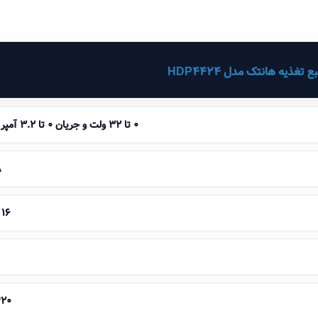
ذیه هانتک مدل HDP4424
0 تا 32 ولت و جریان 0 تا 3.2 آمپر برای دو کانال متغیر
8 ول
16 ولت 1.5 آمپر متغیر
20* 40* 40 سانتی متر