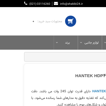
(021)-33116260
info@shakibi24.ir
۰
لوازم جانبی
برند
دارای قدرت توان 245 وات می باشد. دقت
ی‌کند که تغذیه دقیق به مدارهای شما رسانده می‌شود. با