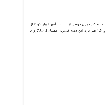
HDP-4424B ولتاژ خروجی از 0 تا 32 ولت و جریان خروجی از 0 تا 3.2 آمپر را برای دو کانال
متغیر فراهم می‌کند. همچنین، کانال سوم ولتاژ خروجی 8 ولت و جریان خروجی 5 آمپر و کانال چهارم ولتاژ خروجی 16 ولت و جریان خروجی 1.5 آمپر دارد. این دامنه گسترده اطمینان از سازگاری با