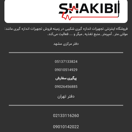
فروشگاه اینترنتی تجهیزات اندازه گیری شکیبی در زمینه فروش تجهیزات اندازه گیری مانند:
مولتی متر , آمپرمتر , منبع تغذیه , میگر و ... فعالیت می‌کند.
دفتر مرکزی مشهد
05137133824
09010514929
پیگیری سفارش
09026456885
دفتر تهران
02133116260
09010142022