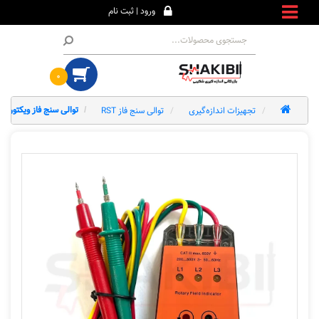
ورود | ثبت نام
۰
تجهیزات اندازه‌گیری
توالی سنج فاز RST
توالی سنج فاز ویکتور مدل TOR 850A