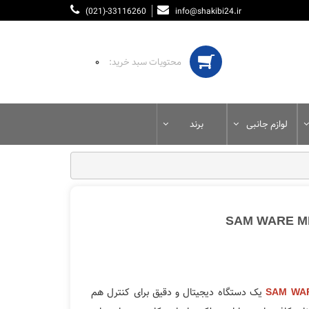
(021)-33116260
info@shakibi24.ir
۰
لوازم جانبی
برند
یک دستگاه دیجیتال و دقیق برای کنترل هم