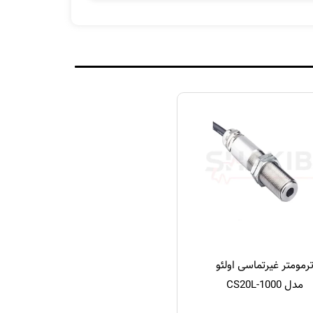
رمومتر غیرتماسی اولئو
مدل CS20L-1000