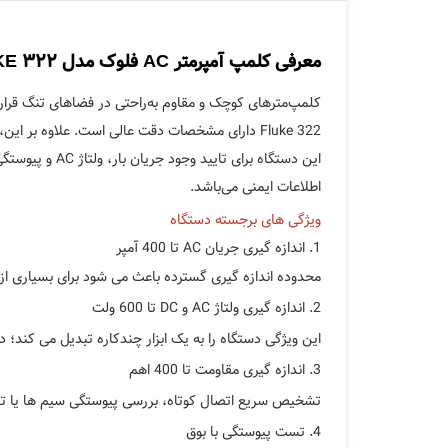
معرفی کلمپ آمپرمتر AC فلوک مدل FLUKE 322
کلمپ‌مترهای کوچک و مقاوم به‌راحتی در فضاهای تنگ قرار م
Fluke 322 دارای مشخصات دقت عالی است. علاوه بر این، دارای محدوده 40.00 آمپر با دقت 0.01 آمپر است که بهترین دقت در سری کلمپ‌مترهای فلک را ارائه می‌دهد.
این دستگاه بر
اطلاعات ایمنی می‌باشد.
ویژگی های برجسته دستگاه
1. اندازه گیری جریان AC تا 400 آمپر
محدوده اندازه گیری گسترده باعث می شود برای بسیاری ا
2. اندازه گیری ولتاژ AC و DC تا 600 ولت
این ویژگی دستگاه را به یک ابزار چندکاره تبدیل می کند؛ در
3. اندازه گیری مقاومت تا 400 اهم
تشخیص سریع اتصال کوتاه، بررسی پیوستگی سیم ها یا ت
4. تست پیوستگی با بوق