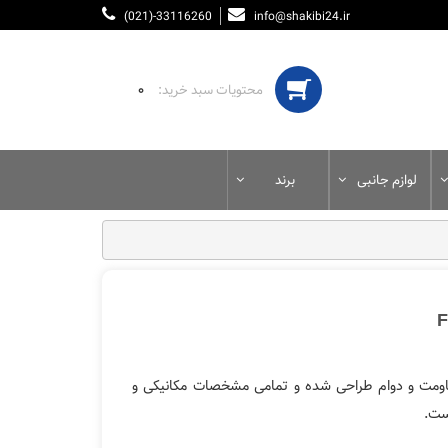
(021)-33116260
info@shakibi24.ir
۰
لوازم جانبی
برند
ومت و دوام طراحی شده و تمامی مشخصات مکانیکی و
ست.