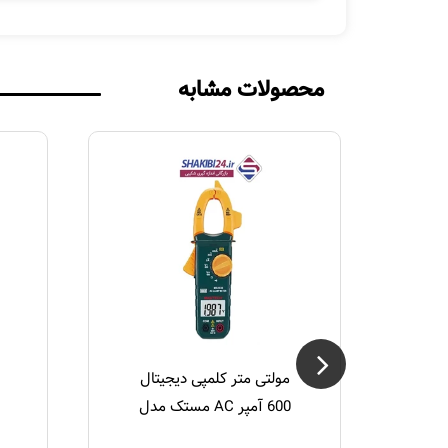
محصولات مشابه
AC T
مولتی متر کلمپی دیجیتال
FLUKE
600 آمپر AC مستک مدل
MASTECH MS2030N