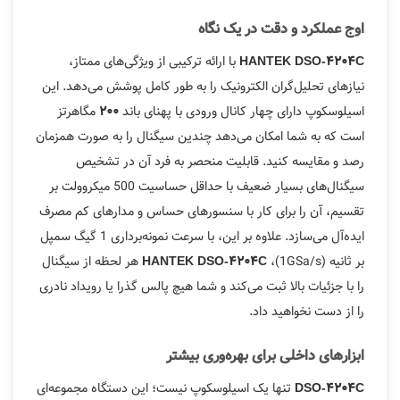
اوج عملکرد و دقت در یک نگاه
با ارائه ترکیبی از ویژگی‌های ممتاز،
HANTEK DSO-4204C
نیازهای تحلیل‌گران الکترونیک را به طور کامل پوشش می‌دهد. این
اسیلوسکوپ دارای چهار کانال ورودی با پهنای باند
مگاهرتز
200
است که به شما امکان می‌دهد چندین سیگنال را به صورت همزمان
رصد و مقایسه کنید. قابلیت منحصر به فرد آن در تشخیص
سیگنال‌های بسیار ضعیف با حداقل حساسیت 500 میکروولت بر
تقسیم، آن را برای کار با سنسورهای حساس و مدارهای کم مصرف
ایده‌آل می‌سازد. علاوه بر این، با سرعت نمونه‌برداری 1 گیگ سمپل
بر ثانیه (1GSa/s)،
هر لحظه از سیگنال
HANTEK DSO-4204C
را با جزئیات بالا ثبت می‌کند و شما هیچ پالس گذرا یا رویداد نادری
را از دست نخواهید داد.
ابزارهای داخلی برای بهره‌وری بیشتر
تنها یک اسیلوسکوپ نیست؛ این دستگاه مجموعه‌ای
DSO-4204C