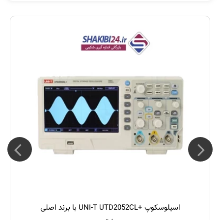
اسیلوسکوپ +UNI-T UTD2052CL با برند اصلی