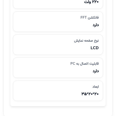
220 ولت
فانکشن FFT
دارد
نوع صفحه نمایش
LCD
قابلیت اتصال به PC
دارد
ابعاد
20*20*35