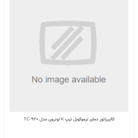
کالیبراتور دمای ترموکوبل تیپ K لوترون مدل TC-920