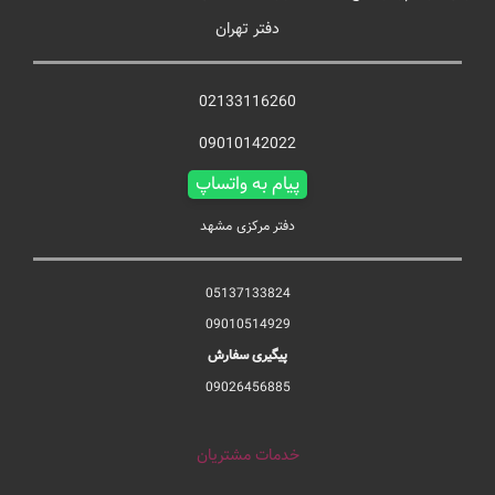
دفتر تهران
02133116260
09010142022
پیام به واتساپ
دفتر مرکزی مشهد
05137133824
09010514929
پیگیری سفارش
09026456885
خدمات مشتریان