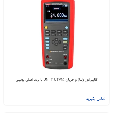
کالیبراتور ولتاژ و جریان UNI-T UT715 با برند اصلی یونیتی
تماس بگیرید