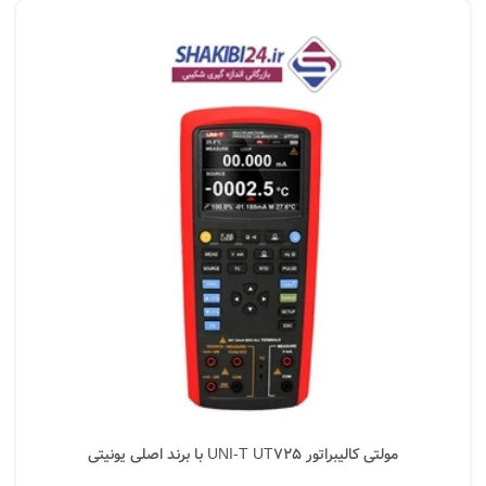
مولتی کالیبراتور UNI-T UT725 با برند اصلی یونیتی