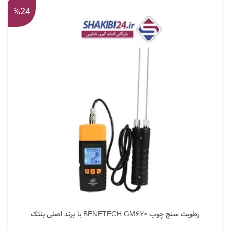
%24
رطوبت سنج چوب BENETECH GM620 با برند اصلی بنتک