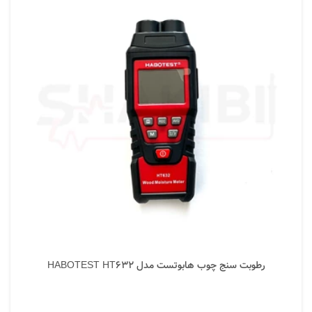
رطوبت سنج چوب هابوتست مدل HABOTEST HT632