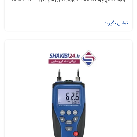
رطوبت سنج چوب به همراه ترمومتر لیزری سم مدل CEM DT-239
تماس بگیرید