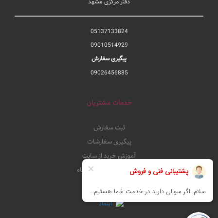
دفتر مرکزی مشهد
05137133824
09010514929
پیگیری سفارش
09026456885
خدمات مشتریان
ثبت سفارش
پیگیری سفارشات
آموزش خرید از سایت
قوانین و مقررات فروشگاه
شکایات و پیشنهادات