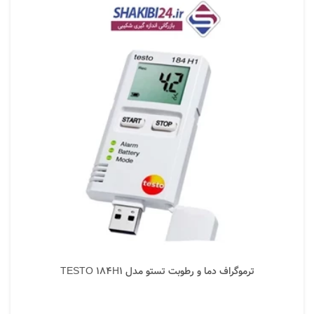
ترموگراف دما و رطوبت تستو مدل TESTO 184H1