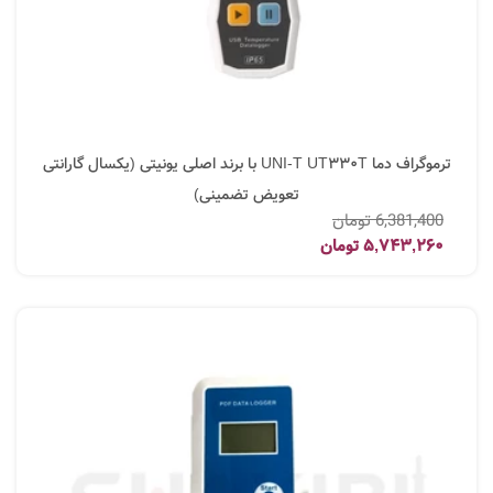
ترموگراف دما UNI-T UT330T با برند اصلی یونیتی (یکسال گارانتی
تعویض تضمینی)
6,381,400
تومان
5,743,260
تومان