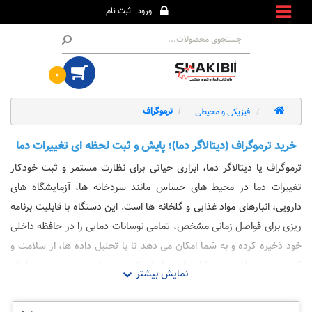
ورود | ثبت نام
۰
فیزیکی و محیطی
ترموگراف
خرید ترموگراف (دیتالاگر دما)؛ پایش و ثبت لحظه ای تغییرات دما
ترموگراف یا دیتالاگر دما، ابزاری حیاتی برای نظارت مستمر و ثبت خودکار
تغییرات دما در محیط های حساس مانند سردخانه ها، آزمایشگاه های
دارویی، انبارهای مواد غذایی و گلخانه ها است. این دستگاه با قابلیت برنامه
ریزی برای فواصل زمانی مشخص، تمامی نوسانات دمایی را در حافظه داخلی
خود ذخیره کرده و به شما امکان می دهد تا با تحلیل داده ها، از سلامت و
کیفیت محصولات خود اطمینان حاصل کنید. در این دسته بندی، انواع
ترموگراف های دیجیتال با قابلیت اتصال به کامپیوتر و وای فای، مجهز به
سنسورهای با دقت بالا و آلارم هشدار در صورت عبور دما از محدوده مجاز را