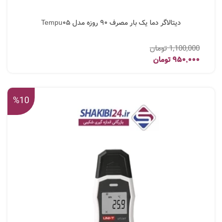
دیتالاگر دما یک بار مصرف 90 روزه مدل Tempu05
1,100,000
تومان
950,000
تومان
%10