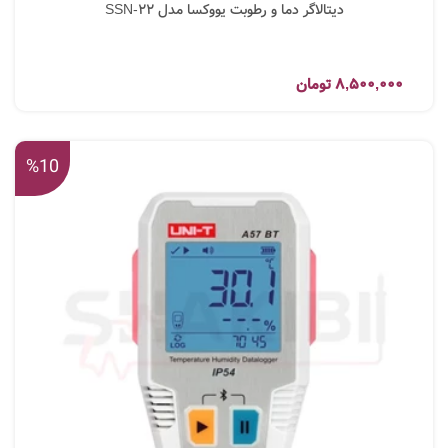
دیتالاگر دما و رطوبت یووکسا مدل SSN-22
8,500,000
تومان
%10