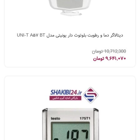
دیتالاگر دما و رطوبت بلوتوث دار یونیتی مدل UNI-T A57 BT
10,712,300
تومان
9,641,070
تومان