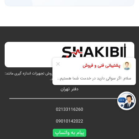
فروشگاه اینترنتی تجهیزات اندازه گیری شکیبی در زمینه فروش تجهیزات اندازه گیری مانند:
مولتی متر , آمپرمتر , منبع تغذیه , میگر و ... فعالیت می‌کند.
دفتر تهران
02133116260
09010142022
پیام به واتساپ