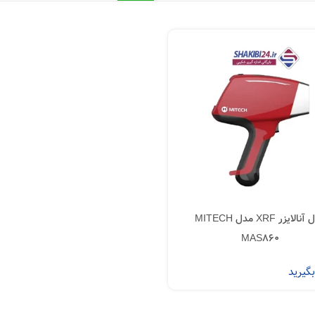
متال آنالایزر XRF مدل MITECH
MAS860
گیرید