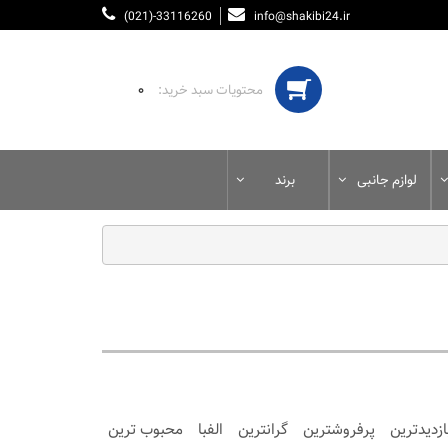
(021)-33116260
info@shakibi24.ir
۰
لوازم جانبی
برند
ازدیدترین
پرفروشترین
گرانترین
الفبا
محبوب ترین