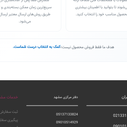
ولات با مشخصات فنی شفاف ارائه
سفارش شما پس از آماده‌سازی در
‌شوند تا بتوانید با اطمینان بیشتری
سریع‌ترین زمان ممکن بسته‌بندی و ا
صول مناسب خود را انتخاب کنید.
طریق روش‌های ارسال معتبر ارسال
می‌شود.
هدف ما فقط فروش محصول نیست؛
کمک به انتخاب درست شماست.
ران
خدمات مشت
دفتر مرکزی مشهد
ثبت سفارش
05137133824
021331
پیگیری سفا
09010514929
090101