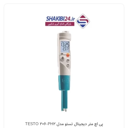
پی اچ متر دیجیتال تستو مدل TESTO 206-PH2