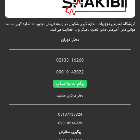
فروشگاه اینترنتی تجهیزات اندازه گیری شکیبی در زمینه فروش تجهیزات اندازه گیری مانند:
مولتی متر , آمپرمتر , منبع تغذیه , میگر و ... فعالیت می‌کند.
دفتر تهران
02133116260
09010142022
پیام به واتساپ
دفتر مرکزی مشهد
05137133824
09010514929
پیگیری سفارش