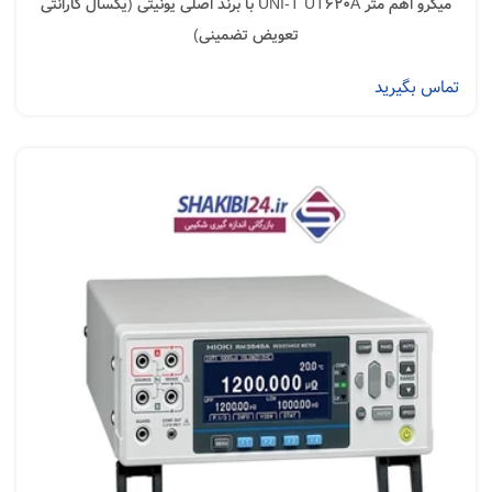
میکرو اهم متر UNI-T UT620A با برند اصلی یونیتی (یکسال گارانتی
تعویض تضمینی)
تماس بگیرید