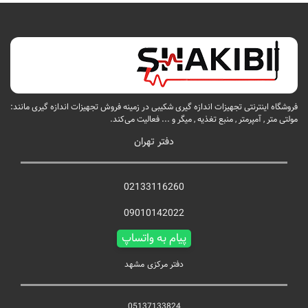
فروشگاه اینترنتی تجهیزات اندازه گیری شکیبی در زمینه فروش تجهیزات اندازه گیری مانند:
مولتی متر , آمپرمتر , منبع تغذیه , میگر و ... فعالیت می‌کند.
دفتر تهران
02133116260
09010142022
پیام به واتساپ
دفتر مرکزی مشهد
05137133824